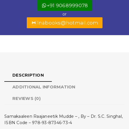
+91 9068999078
o
p
or
k
lnabooks@hotmail.com
DESCRIPTION
ADDITIONAL INFORMATION
REVIEWS (0)
Samakaaleen Raajaneetik Mudde – , By – Dr. S.C. Singhal,
ISBN Code – 978-93-87346-73-4