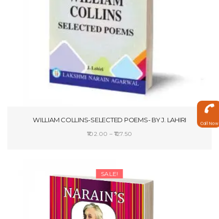
WILLIAM COLLINS-SELECTED POEMS- BY J. LAHIRI
Call Now
Price
102.00
–
127.50
range:
SELECT OPTIONS
₹102.00
through
SALE!
₹127.50