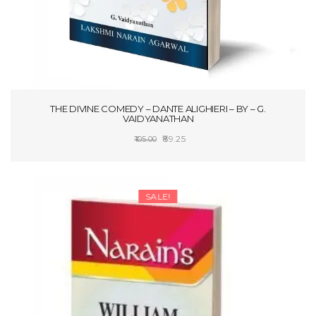
THE DIVINE COMEDY – DANTE ALIGHIERI – BY – G.
VAIDYANATHAN
Original
Current
89.25
105.00
price
price
ADD TO CART
was:
is:
₹105.00.
₹89.25.
SALE!