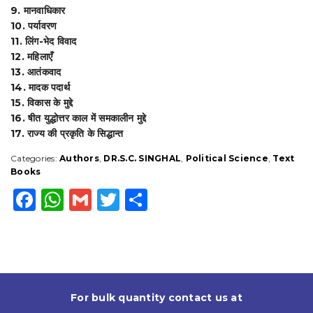
9. मानवाधिकार
10. पर्यावरण
11. लिंग-भेद विवाद
12. महिलाएँ
13. आतंकवाद
14. मादक पदार्थ
15. विकास के मुद्दे
16. षीत युद्धोत्तर काल में समकालीन मुद्दे
17. राज्य की प्रकृति के सिद्धान्त
Categories:
Authors
,
DR.S.C. SINGHAL
,
Political Science
,
Text
Books
F
W
G
T
S
a
h
m
w
h
c
a
ai
it
a
e
ts
l
t
r
b
A
e
e
For bulk quantity contact us at
o
p
r