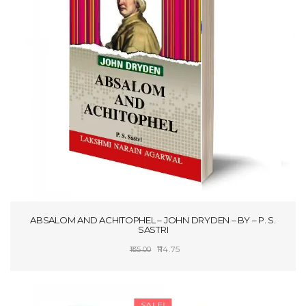
ABSALOM AND ACHITOPHEL – JOHN DRYDEN – BY – P. S.
SASTRI
Original
Current
114.75
135.00
price
price
SELECT OPTIONS
was:
is:
₹135.00.
₹114.75.
SALE!