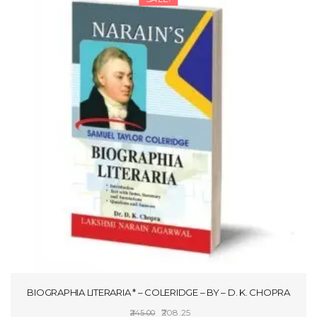
BIOGRAPHIA LITERARIA * – COLERIDGE – BY – D. K. CHOPRA
Original
Current
208.25
245.00