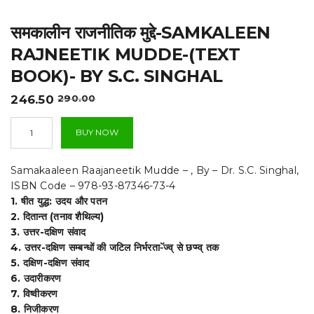
t
समकालीन राजनीतिक मुद्दे-SAMKALEEN
i
RAJNEETIK MUDDE-(TEXT
o
BOOK)- BY S.C. SINGHAL
n
Original
Current
246.50
290.00
price
price
समकालीन
was:
is:
BUY NOW
राजनीतिक
₹290.00.
₹246.50.
मुद्दे-
Samkaleen
Samakaaleen Raajaneetik Mudde – , By – Dr. S.C. Singhal,
Rajneetik
ISBN Code – 978-93-87346-73-4
Mudde-
1. षीत युद्ध: उदय और पतन
(TEXT
2. दितान्त (तनाव शैथिल्य)
BOOK)-
By
3. उत्तर-दक्षिण संवाद
S.C.
4. उत्तर-दक्षिण सम्बन्धों की जटिल निर्भरता-ॅज्व् से छप्म्व् तक
Singhal
5. दक्षिण-दक्षिण संवाद
quantity
6. उदारीकरण
7. विष्वीकरण
8. निजीकरण