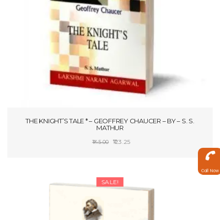
THE KNIGHT’S TALE * – GEOFFREY CHAUCER – BY – S. S.
MATHUR
Original
Current
123.25
145.00
price
price
ADD TO CART
was:
is:
Call Now
₹145.00.
₹123.25.
SALE!