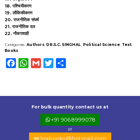
18. पश्चिमीकरण
19. लौकिकीकरण
20. राजनीतिक संघर्ष
21. राजनीतिक दल
22. नौकरशाही
Categories:
Authors
,
DR.S.C. SINGHAL
,
Political Science
,
Text
Books
F
W
G
T
S
a
h
m
w
h
c
a
ai
it
a
e
ts
l
t
r
b
A
e
e
For bulk quantity contact us at
o
p
r
+91 9068999078
o
p
or
k
lnabooks@hotmail.com