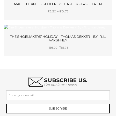
MAC FLECKNOE- GEOFFREY CHAUCER – BY – J. LAHIRI
Price
76.50
–
80.75
range:
SELECT OPTIONS
₹76.50
through
SALE!
₹80.75
THE SHOEMAKERS’ HOLIDAY – THOMAS DEKKER – BY- R. L.
VARSHNEY
Original
Current
165.75
195.00
price
price
ADD TO CART
was:
is:
₹195.00.
₹165.75.
SUBSCRIBE US.
Get our latest news
SUBSCRIBE