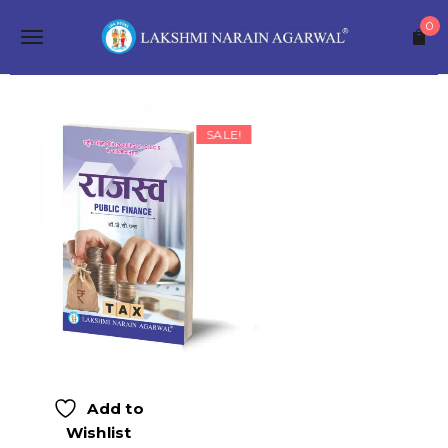
S
0
k
T
i
p
o
t
o
g
m
SALE!
a
g
i
n
l
c
o
e
n
t
n
e
a
n
t
v
i
g
Add to
Wishlist
a