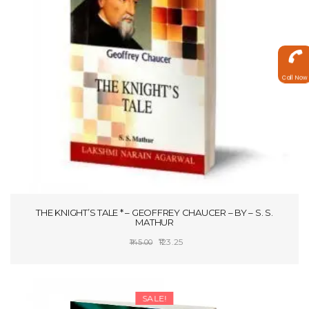
Call Now
THE KNIGHT’S TALE * – GEOFFREY CHAUCER – BY – S. S.
MATHUR
Original
Current
123.25
145.00
price
price
ADD TO CART
was:
is:
₹145.00.
₹123.25.
SALE!