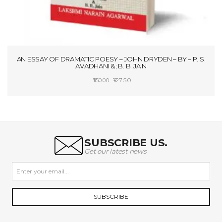
AN ESSAY OF DRAMATIC POESY – JOHN DRYDEN – BY – P. S.
AVADHANI &; B. B. JAIN
Original
Current
127.50
150.00
price
price
ADD TO CART
was:
is:
₹150.00.
₹127.50.
SUBSCRIBE US.
Get our latest news
SUBSCRIBE