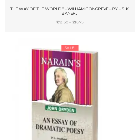
THE WAY OF THE WORLD * – WILLIAM CONGREVE – BY – S. K.
BANERJI
Price
178.50
–
216.75
range:
SELECT OPTIONS
₹178.50
through
SALE!
₹216.75