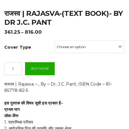
t
राजस्व | RAJASVA-(TEXT BOOK)- BY
i
DR J.C. PANT
o
Price
361.25
816.00
–
n
range:
₹361.25
Cover Type
through
₹816.00
राजस्व
BUY NOW
|
Rajasva-
(TEXT
राजस्व | Rajasva – , By – Dr. J.C. Pant, ISBN Code – 81-
BOOK)-
85778-82-5
By
Dr
इस पुस्तक की विषय सूची इस प्रकार है-
J.C.
Pant
प्रथम भाग
quantity
लोक-वित्त
1. प्रारम्भिक परिचय
2. सार्वजनिक वित्त की प्रकृति और उसका क्षेत्र