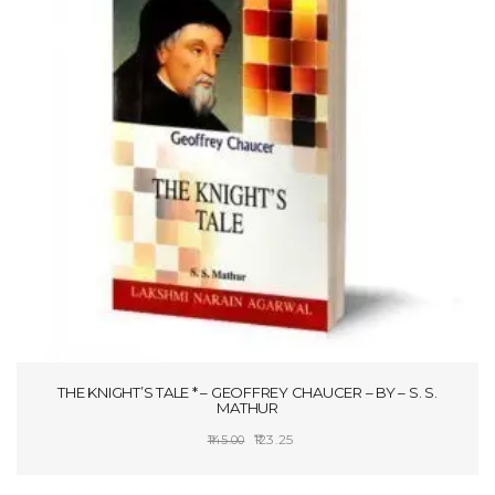
THE KNIGHT’S TALE * – GEOFFREY CHAUCER – BY – S. S.
MATHUR
Original
Current
123.25
145.00
price
price
ADD TO CART
was:
is: