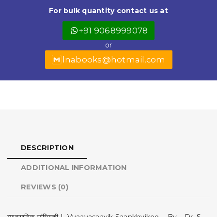
b
A
e
e
For bulk quantity contact us at
o
p
r
+91 9068999078
o
p
or
k
lnabooks@hotmail.com
DESCRIPTION
ADDITIONAL INFORMATION
REVIEWS (0)