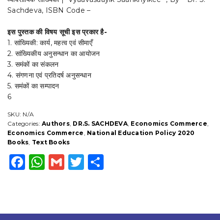
Sankhyikee
Sachdeva, ISBN Code –
-
(TEXT
इस पुस्तक की विषय सूची इस प्रकार है-
BOOK)
(According
1. सांख्यिकी: कार्य, महत्व एवं सीमाएँ
to
2. सांख्यिकीय अनुसन्धान का आयोजन
the
3. समंकों का संकलन
National
4. संगणना एवं प्रतिदर्ष अनुसन्धान
Education
5. समंकों का सम्पादन
Policy-
6
2020
U.G.C-
SKU:
N/A
C.B.C.S
Categories:
Authors
,
DR.S. SACHDEVA
,
Economics Commerce
,
Syllabus
Economics Commerce
,
National Education Policy 2020
as
Books
,
Text Books
Prescribed.)-
By
F
W
G
T
S
Dr
S.
a
h
m
w
h
Sachdeva
c
a
ai
it
a
quantity
e
ts
l
t
r