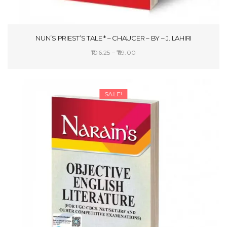
NUN’S PRIEST’S TALE * – CHAUCER – BY – J. LAHIRI
Price
106.25
–
119.00
range:
SELECT OPTIONS
₹106.25
through
SALE!
₹119.00