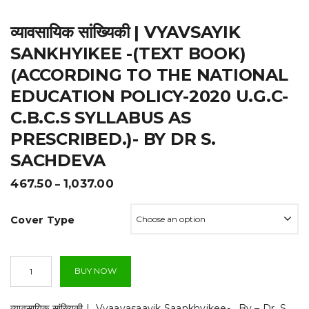
t
व्यावसायिक सांख्यिकी | VYAVSAYIK
i
SANKHYIKEE -(TEXT BOOK)
o
(ACCORDING TO THE NATIONAL
n
EDUCATION POLICY-2020 U.G.C-
C.B.C.S SYLLABUS AS
PRESCRIBED.)- BY DR S.
SACHDEVA
Price
467.50
1,037.00
–
range:
₹467.50
Cover Type
through
₹1,037.00
व्यावसायिक
BUY NOW
सांख्यिकी
|
Vyavsayik
व्यावसायिक सांख्यिकी | Vyaavasaayik Saankhyikee- , By – Dr. S.