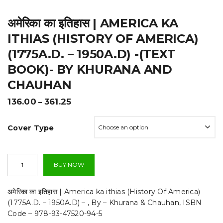
t
अमेरिका का इतिहास | AMERICA KA
i
ITHIAS (HISTORY OF AMERICA)
o
(1775A.D. – 1950A.D) -(TEXT
n
BOOK)- BY KHURANA AND
CHAUHAN
Price
136.00
361.25
–
range:
₹136.00
Cover Type
through
₹361.25
अमेरिका
BUY NOW
का
इतिहास
|
अमेरिका का इतिहास | America ka ithias (History Of America)
America
(1775A.D. – 1950A.D) – , By – Khurana & Chauhan, ISBN
ka
Code – 978-93-47520-94-5
ithias