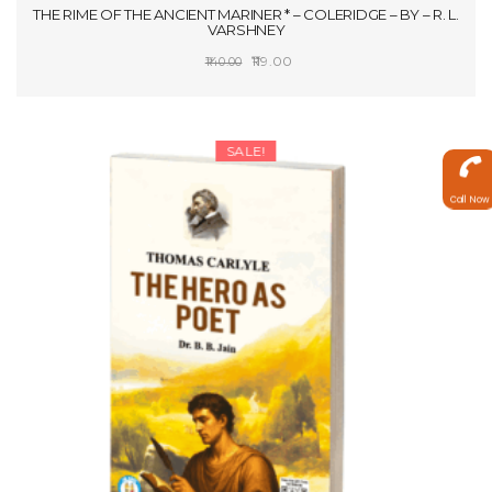
THE RIME OF THE ANCIENT MARINER * – COLERIDGE – BY – R. L.
VARSHNEY
Original
Current
119.00
140.00
price
price
SELECT OPTIONS
was:
is:
₹140.00.
₹119.00.
SALE!
Call Now