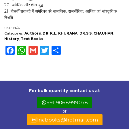
20. अमेरिका और शीत युद्ध
21. बीसवीं शताब्दी में अमेरिका की सामाजिक, राजनीतिक, आर्थिक एवं सांस्कृतिक
स्थिति
SKU:
N/A
Categories:
Authors
,
DR. K.L. KHURANA
,
DR.S.S. CHAUHAN
,
History
,
Text Books
F
W
G
T
S
a
h
m
w
h
c
a
ai
it
a
e
ts
l
t
r
b
A
e
e
For bulk quantity contact us at
o
p
r
+91 9068999078
o
p
or
k
lnabooks@hotmail.com