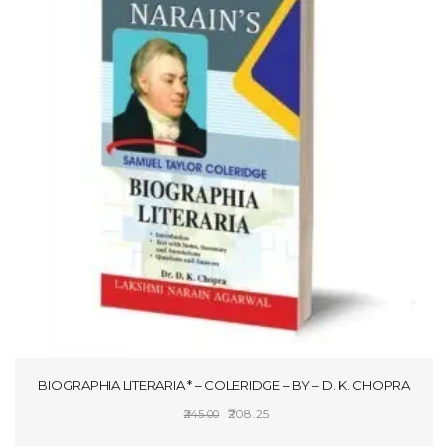
BIOGRAPHIA LITERARIA * – COLERIDGE – BY – D. K. CHOPRA
Original
Current
208.25
245.00
price
price
ADD TO CART