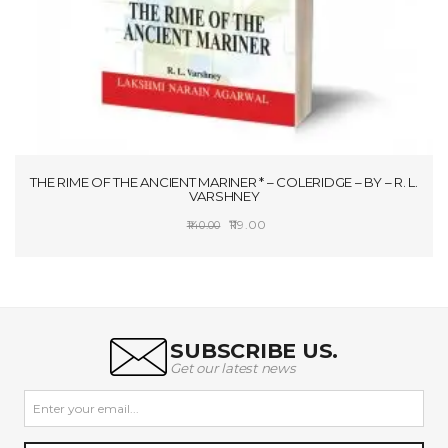
THE RIME OF THE ANCIENT MARINER * – COLERIDGE – BY – R. L.
VARSHNEY
Original
Current
119.00
140.00
price
price
SELECT OPTIONS
was:
is:
₹140.00.
₹119.00.
SUBSCRIBE US.
Get our latest news