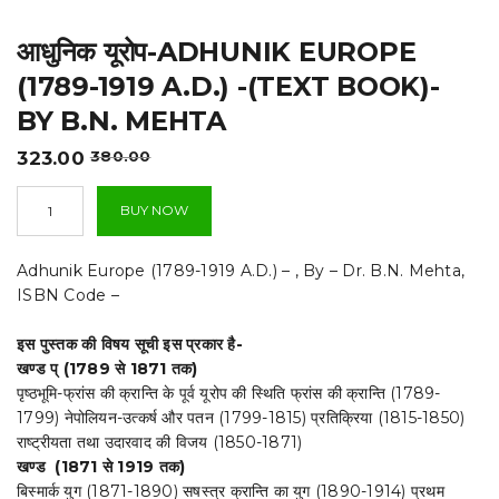
t
आधुनिक यूरोप-ADHUNIK EUROPE
i
(1789-1919 A.D.) -(TEXT BOOK)-
o
BY B.N. MEHTA
n
Original
Current
323.00
380.00
price
price
आधुनिक
was:
is:
BUY NOW
यूरोप-
₹380.00.
₹323.00.
Adhunik
Europe
Adhunik Europe (1789-1919 A.D.) – , By – Dr. B.N. Mehta,
(1789-
ISBN Code –
1919
A.D.)
इस पुस्तक की विषय सूची इस प्रकार है-
-
(TEXT
खण्ड प् (1789 से 1871 तक)
BOOK)-
पृष्ठभूमि-फ्रांस की क्रान्ति के पूर्व यूरोप की स्थिति फ्रांस की क्रान्ति (1789-
By
1799) नेपोलियन-उत्कर्ष और पतन (1799-1815) प्रतिक्रिया (1815-1850)
B.N.
राष्ट्रीयता तथा उदारवाद की विजय (1850-1871)
Mehta
खण्ड (1871 से 1919 तक)
quantity
बिस्मार्क युग (1871-1890) सषस्त्र क्रान्ति का युग (1890-1914) प्रथम