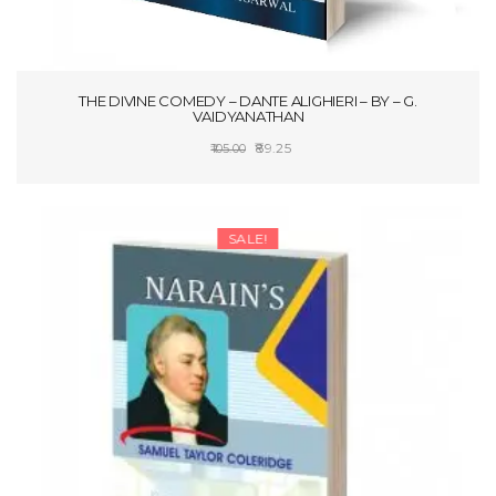
THE DIVINE COMEDY – DANTE ALIGHIERI – BY – G.
VAIDYANATHAN
Original
Current
89.25
105.00
price
price
ADD TO CART
was:
is:
₹105.00.
₹89.25.
SALE!