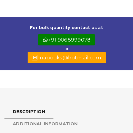
c
a
ai
it
a
e
ts
l
t
r
b
A
e
e
For bulk quantity contact us at
o
p
r
+91 9068999078
o
p
or
k
lnabooks@hotmail.com
DESCRIPTION
ADDITIONAL INFORMATION