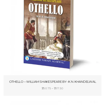
OTHELLO – WILLIAM SHAKESPEARE BY- K.N. KHANDELWAL
Price
250.75
–
297.50
range:
SELECT OPTIONS
₹250.75
through