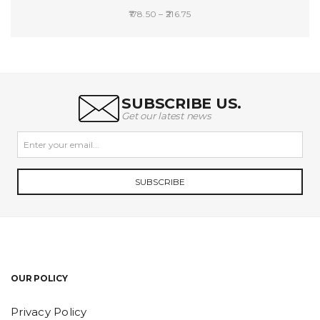
Price
178.50
–
216.75
range:
SELECT OPTIONS
₹178.50
through
₹216.75
SUBSCRIBE US.
Get our latest news
SUBSCRIBE
OUR POLICY
Privacy Policy