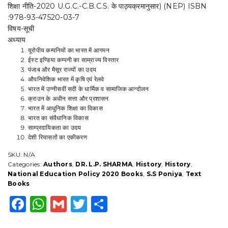
शिक्षा नीति-2020 U.G.C.-C.B.C.S. के पाठ्यक्रमानुसार) (NEP) ISBN
Ka
:978-93-47520-03-7
Itihas
1757-
विषय-सूची
1950
अध्याय
(History
यूरोपीय कम्पनियों का भारत में आगमन
of
ईस्ट इण्डिया कम्पनी का साम्राज्य विस्तार
Modern
पंजाब और मैसूर राज्यों का उदय
India)
औपनिवेशिक भारत में कृषि एवं रेलवे
By-
भारत में उन्नीसवीं सदी के धार्मिक व सामाजिक आन्दोलन
L.P
क्राउन के अधीन सत्ता और प्रशासन
Sharma,
भारत में आधुनिक शिक्षा का विकास
S.S
भारत का संवैधानिक विकास
Punia
साम्प्रदायिकता का उदय
(राष्ट्रीय
देशी रियासतों का एकीकरण
शिक्षा
नीति-2020
SKU:
N/A
U.G.C.-
Categories:
Authors
,
DR. L.P. SHARMA
,
History
,
History
,
C.B.C.S.
National Education Policy 2020 Books
,
S.S Poniya
,
Text
के
Books
पाठ्यक्रमानुसार)
F
W
G
T
S
(NEP)
quantity
a
h
m
w
h