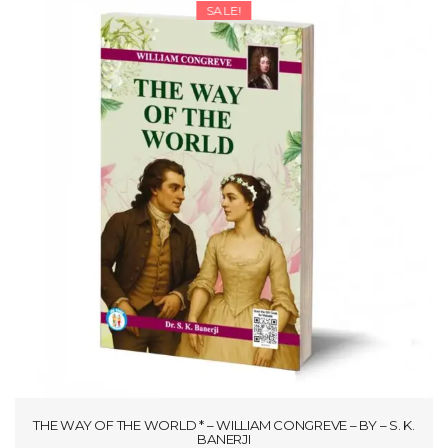
SALE!
₹297.50
THE WAY OF THE WORLD * – WILLIAM CONGREVE – BY – S. K.
BANERJI