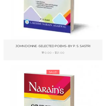
JOHN DONNE -SELECTED POEMS- BY P. S. SASTRI
Price
170.00
–
221.00
range:
SELECT OPTIONS
₹170.00
through
SALE!
₹221.00