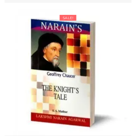
SELECT OPTIONS
₹178.50
through
SALE!
₹216.75