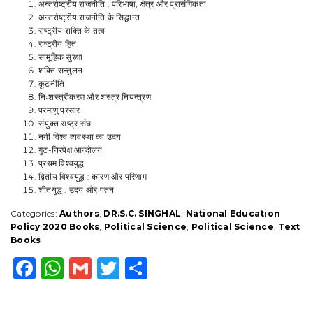
(Text)
अन्तर्राष्ट्रीय राजनीति : परिभाषा, क्षेत्र और प्रासंगिकता
NEP
अन्तर्राष्ट्रीय राजनीति के सिद्धान्त
By-
राष्ट्रीय शक्ति के तत्व
Dr.
राष्ट्रीय हित
S.C.
सामूहिक सुरक्षा
Singhal
शक्ति सन्तुलन
(ACCORDING
कूटनीति
TO
निःशस्त्रीकरण और शस्त्र नियन्त्रण
THE
परमाणु प्रसार
NATIONAL
संयुक्त राष्ट्र संघ
EDUCATION
नयी विश्व व्यवस्था का उदय
POLICY-
गुट-निरपेक्ष आन्दोलन
2020
प्रथम विश्वयुद्ध
U.G.C-
द्वितीय विश्वयुद्ध : कारण और परिणाम
C.B.C.S
शीतयुद्ध : उदय और पतन
SYLLABUS
Categories:
Authors
,
DR.S.C. SINGHAL
,
National Education
AS
Policy 2020 Books
,
Political Science
,
Political Science
,
Text
PRESCRIBED.)
Books
quantity
F
W
G
T
S
a
h
m
w
h
c
a
ai
it
a