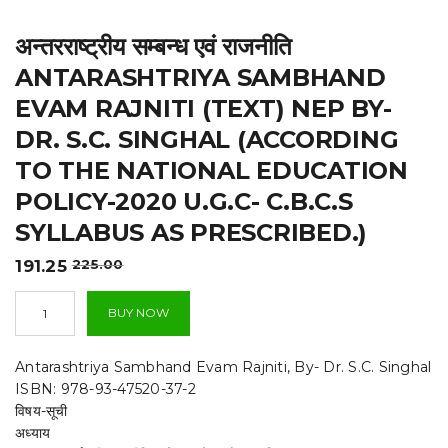
t
अन्तरराष्ट्रीय सम्बन्ध एवं राजनीति
i
ANTARASHTRIYA SAMBHAND
o
EVAM RAJNITI (TEXT) NEP BY-
n
DR. S.C. SINGHAL (ACCORDING
TO THE NATIONAL EDUCATION
POLICY-2020 U.G.C- C.B.C.S
SYLLABUS AS PRESCRIBED.)
Original
Current
191.25
225.00
price
price
अन्तरराष्ट्रीय
was:
is:
BUY NOW
सम्बन्ध
₹225.00.
₹191.25.
एवं
राजनीति
Antarashtriya Sambhand Evam Rajniti, By- Dr. S.C. Singhal
Antarashtriya
ISBN: 978-93-47520-37-2
Sambhand
विषय-सूची
Evam
अध्याय
Rajniti