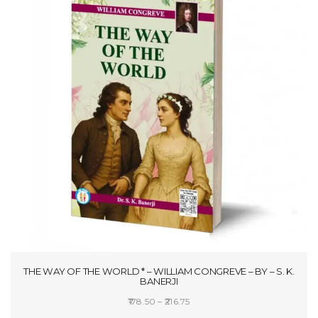
THE WAY OF THE WORLD * – WILLIAM CONGREVE – BY – S. K.
BANERJI
Price
178.50
–
216.75
range: