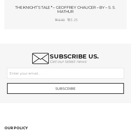
THE KNIGHT’S TALE * – GEOFFREY CHAUCER – BY – S. S.
MATHUR
Original
Current
123.25
145.00
price
price
ADD TO CART
was:
is:
₹145.00.
₹123.25.
SUBSCRIBE US.
Get our latest news
SUBSCRIBE
OUR POLICY