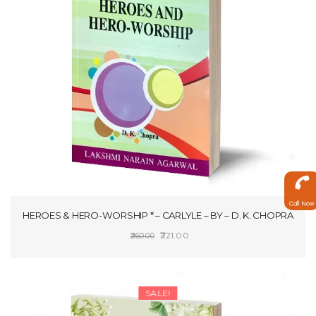
Call Now
HEROES & HERO-WORSHIP * – CARLYLE – BY – D. K. CHOPRA
Original
Current
221.00
260.00
price
price
ADD TO CART
was:
is:
₹260.00.
₹221.00.
SALE!