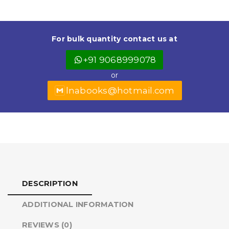
e
ts
l
t
r
b
A
e
e
For bulk quantity contact us at
o
p
r
+91 9068999078
o
p
or
k
lnabooks@hotmail.com
DESCRIPTION
ADDITIONAL INFORMATION
REVIEWS (0)